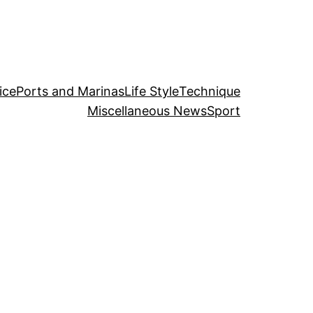
ice
Ports and Marinas
Life Style
Technique
Miscellaneous News
Sport