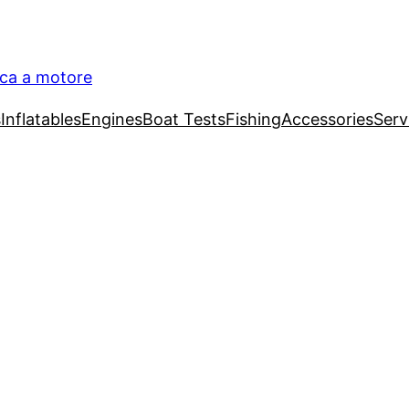
ica a motore
s
Inflatables
Engines
Boat Tests
Fishing
Accessories
Serv