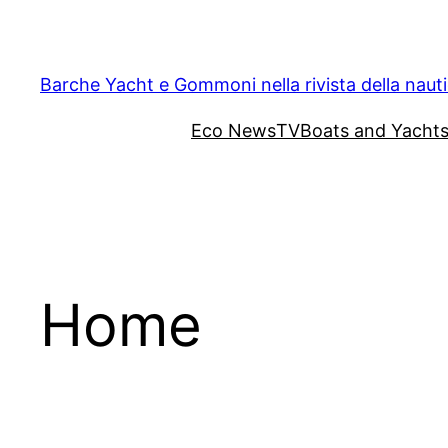
Vai
al
contenuto
Barche Yacht e Gommoni nella rivista della naut
Eco News
TV
Boats and Yacht
Home