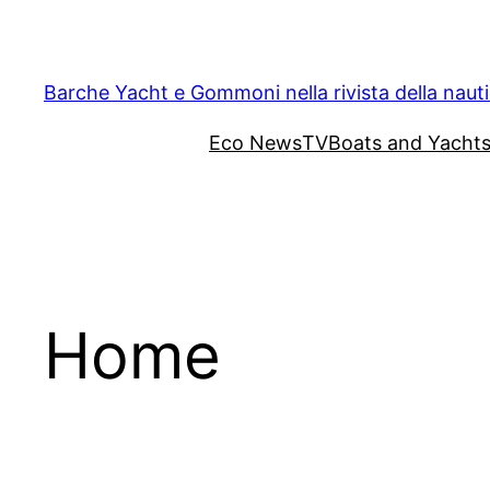
Vai
al
contenuto
Barche Yacht e Gommoni nella rivista della naut
Eco News
TV
Boats and Yacht
Home