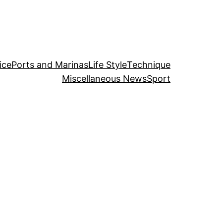
ice
Ports and Marinas
Life Style
Technique
Miscellaneous News
Sport