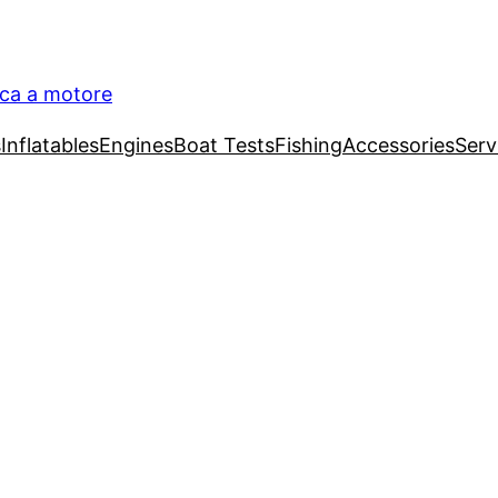
ica a motore
s
Inflatables
Engines
Boat Tests
Fishing
Accessories
Serv