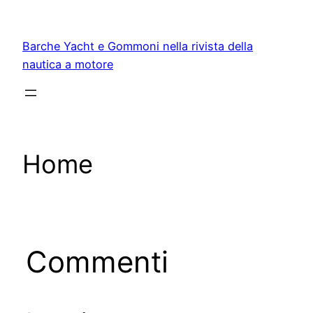
Vai
al
Barche Yacht e Gommoni nella rivista della
contenuto
nautica a motore
Home
Commenti