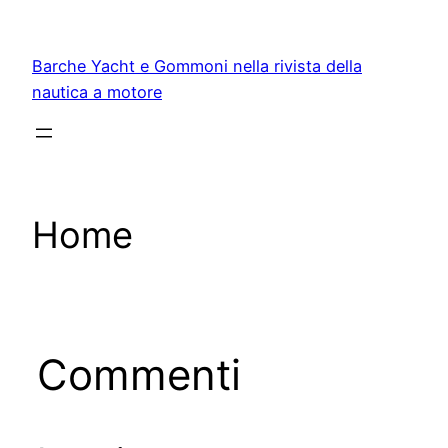
Vai
al
Barche Yacht e Gommoni nella rivista della
contenuto
nautica a motore
Home
Commenti