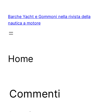
Vai
al
Barche Yacht e Gommoni nella rivista della
contenuto
nautica a motore
Home
Commenti